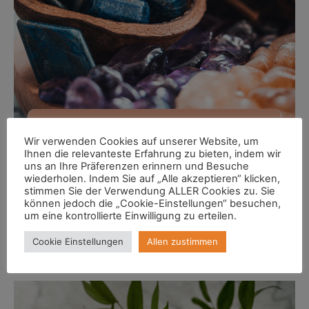
Schmuck und
Wir verwenden Cookies auf unserer Website, um
Wasserenergetisierung
Ihnen die relevanteste Erfahrung zu bieten, indem wir
uns an Ihre Präferenzen erinnern und Besuche
wiederholen. Indem Sie auf „Alle akzeptieren“ klicken,
In unserem Laden finden Sie hübsche
stimmen Sie der Verwendung ALLER Cookies zu. Sie
Ketten sowie Produkte zur Wasser
können jedoch die „Cookie-Einstellungen“ besuchen,
Energetisierung.
um eine kontrollierte Einwilligung zu erteilen.
Cookie Einstellungen
Allen zustimmen